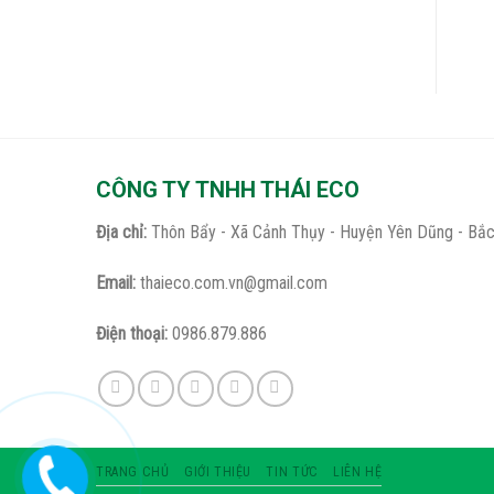
CÔNG TY TNHH THÁI ECO
Địa chỉ:
Thôn Bẩy - Xã Cảnh Thụy - Huyện Yên Dũng - Bắc
Email:
thaieco.com.vn@gmail.com
Điện thoại:
0986.879.886
TRANG CHỦ
GIỚI THIỆU
TIN TỨC
LIÊN HỆ