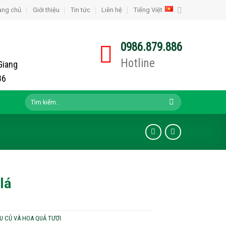
ang chủ
Giới thiệu
Tin tức
Liên hệ
Tiếng Việt
0986.879.886
Hotline
Giang
86
Tìm
kiếm:
lá
U CỦ VÀ HOA QUẢ TƯƠI