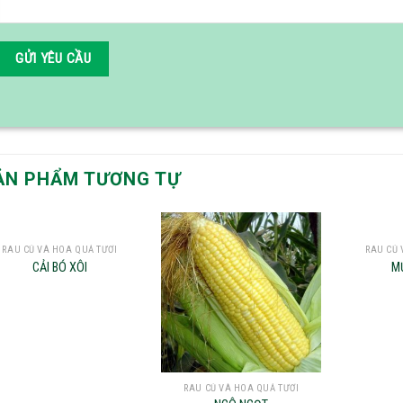
ẢN PHẨM TƯƠNG TỰ
RAU CỦ VÀ HOA QUẢ TƯƠI
RAU CỦ 
Add to
Add to
CẢI BÓ XÔI
M
wishlist
wishlist
RAU CỦ VÀ HOA QUẢ TƯƠI